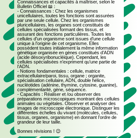
Connaissances et capacités à maîtriser, selon le
Bulletin Officiel 📖 :
- Connaissances : Chez les organismes
unicellulaires, toutes les fonctions sont assurées
par une seule cellule. Chez les organismes
pluricellulaires, les organes sont constitués de
cellules spécialisées formant des tissus, et
assurant des fonctions particulières. Toutes les
cellules d’un organisme sont issues d’une cellule
unique à l’origine de cet organisme. Elles
possèdent toutes initialement la même information
génétique organisée en gènes constitués d’ADN
(acide désoxyribonucléique). Cependant, les
cellules spécialisées n’expriment qu’une partie de
l’ADN.
- Notions fondamentales : cellule, matrice
extracellulaire/paroi, tissu, organe ; organite,
spécialisation cellulaire, ADN, double hélice,
nucléotides (adénine, thymine, cytosine, guanine),
complémentarité, gène, séquence.
- Capacités : Réaliser et /ou observer des
préparations microscopiques montrant des cellules
animales ou végétales. Observer et analyser des
images de microscopie électronique. Distinguer les
différentes échelles du vivant (molécules, cellules,
tissus, organes, organisme) en donnant l’ordre de
grandeur de leur taille.
Bonnes révisions ! 😉