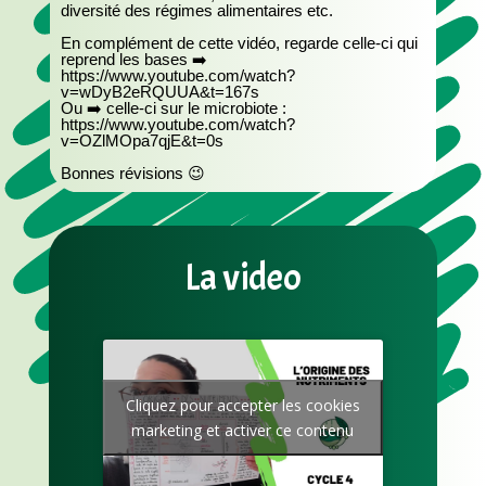
diversité des régimes alimentaires etc.
En complément de cette vidéo, regarde celle-ci qui
reprend les bases ➡️
https://www.youtube.com/watch?
v=wDyB2eRQUUA&t=167s
Ou ➡️ celle-ci sur le microbiote :
https://www.youtube.com/watch?
v=OZlMOpa7qjE&t=0s
Bonnes révisions 😉
La video
Cliquez pour accepter les cookies
marketing et activer ce contenu